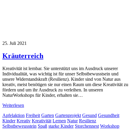
25. Juli 2021
Kräuterreich
Kreativität ist lernbar. Sie unterstützt uns im Ausdruck unserer
Individualität, was wichtig ist für unser Selbstbewusstsein und
unsere Widerstandskraft (Resilienz). Kinder sind von Natur aus
kreativ, meist benötigen sie nur einen Raum um diese Kreativität zu
fördern und um ihr Ausdruck zu verleihen. In unseren
NaturWorkshops für Kinder, erhalten sie…
Weiterlesen
Apfelaktion
Freiheit
Garten
Gartenprojekt
Gesund
Gesundheit
Kinder
Kreativ
Kreativität
Lernen
Natur
Resilienz
Selbstbeweusstein
Spaß
starke Kinder
Storchennest
Workshop